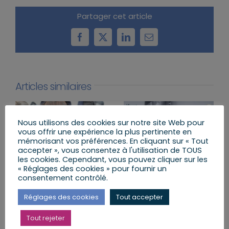
Partager cet article
Facebook
X
LinkedIn
Email
Articles similaires
Nous utilisons des cookies sur notre site Web pour
vous offrir une expérience la plus pertinente en
mémorisant vos préférences. En cliquant sur « Tout
accepter », vous consentez à l'utilisation de TOUS
les cookies. Cependant, vous pouvez cliquer sur les
« Réglages des cookies » pour fournir un
consentement contrôlé.
Sécuriser l’usage des
Agenda du lundi 13
armes pour mieux
juillet au dimanche 19
Réglages des cookies
Tout accepter
protéger ceux qui nous
juillet 2026
protègent
lundi, 13 Juil 2026
Tout rejeter
lundi, 13 Juil 2026