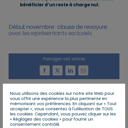
bénéficier d’un reste à charge nul.
Début novembre : clause de revoyure
avec les représentants sectoriels.
Partager cet article
Facebook
X
LinkedIn
Email
Nous utilisons des cookies sur notre site Web pour
Articles similaires
vous offrir une expérience la plus pertinente en
mémorisant vos préférences. En cliquant sur « Tout
accepter », vous consentez à l'utilisation de TOUS
les cookies. Cependant, vous pouvez cliquer sur les
« Réglages des cookies » pour fournir un
consentement contrôlé.