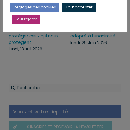
Réglages des cookies
Tout accepter
Tout rejeter
Sécuriser l’usage des
Lutter contre la « fast
armes pour mieux
fashion » : le texte
protéger ceux qui nous
adopté à l’unanimité
protègent
lundi, 29 Juin 2026
lundi, 13 Juil 2026
Rechercher:
Vous et votre Député
S’INSCRIRE ET RECEVOIR LA NEWSLETTER