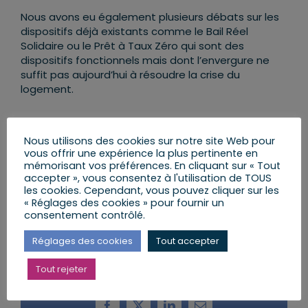
Nous avons eu également plusieurs débats sur les
dispositifs déjà existants comme le Bail Réel
Solidaire ou le Prêt à Taux Zéro qui sont des
dispositifs fonctionnels mais dont l’envergure ne
suffit pas aujourd’hui à résoudre la crise du
logement.
Nous utilisons des cookies sur notre site Web pour
vous offrir une expérience la plus pertinente en
Je remercie l’ensemble des acteurs
mémorisant vos préférences. En cliquant sur « Tout
présents lors de cette réunion pour
accepter », vous consentez à l'utilisation de TOUS
les cookies. Cependant, vous pouvez cliquer sur les
leur volonté d’échanger et
« Réglages des cookies » pour fournir un
d’avancer collectivement.
consentement contrôlé.
Réglages des cookies
Tout accepter
Tout rejeter
Partager cet article