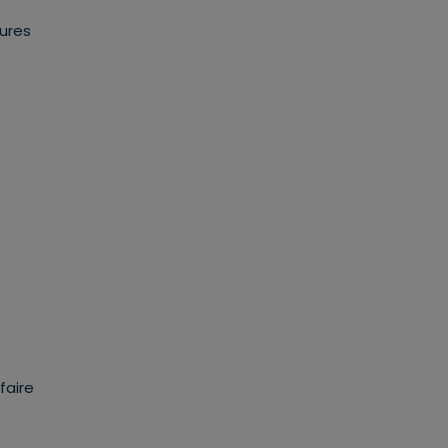
sures
faire