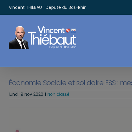
Passer
Vincent THIÉBAUT Député du Bas-Rhin
au
contenu
Économie Sociale et solidaire ESS : m
lundi, 9 Nov 2020
|
Non classé