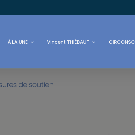
À LA UNE
Vincent THIÉBAUT
CIRCONSC
esures de soutien