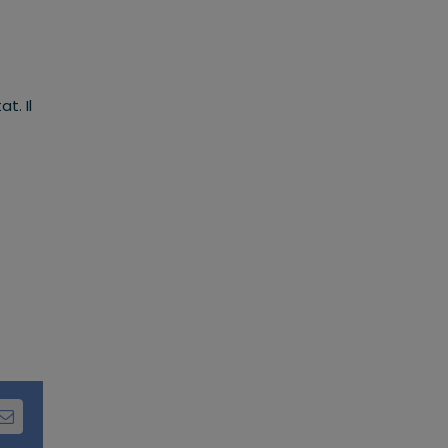
t. Il
dIn
Email