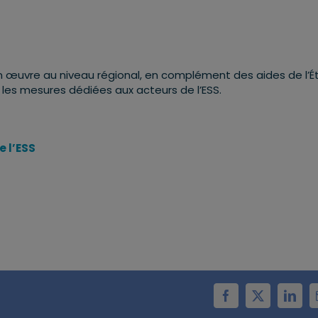
n œuvre au niveau régional, en complément des aides de l’Éta
 les mesures dédiées aux acteurs de l’ESS.
e l’ESS
Facebook
X
Linke