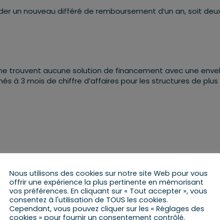
nder un nouveau différé de remboursement d’un an, soit deu
es ne trouvent aucune solution de financement avec une env
és à 3 mois de chiffre d’affaires pour les structures de plus
Nous utilisons des cookies sur notre site Web pour vous
offrir une expérience la plus pertinente en mémorisant
vos préférences. En cliquant sur « Tout accepter », vous
consentez à l'utilisation de TOUS les cookies.
Cependant, vous pouvez cliquer sur les « Réglages des
cookies » pour fournir un consentement contrôlé.