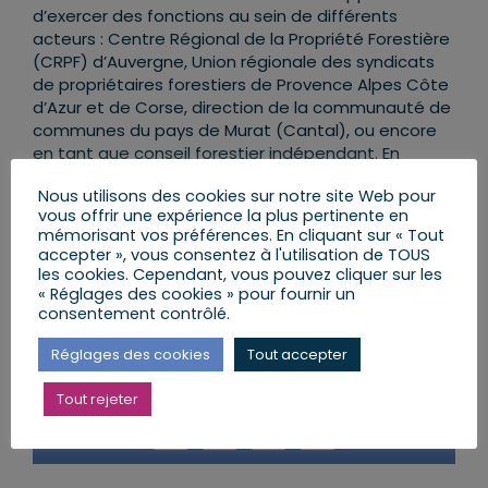
d’exercer des fonctions au sein de différents
acteurs : Centre Régional de la Propriété Forestière
(CRPF) d’Auvergne, Union régionale des syndicats
de propriétaires forestiers de Provence Alpes Côte
d’Azur et de Corse, direction de la communauté de
communes du pays de Murat (Cantal), ou encore
en tant que conseil forestier indépendant. En
parallèle, Mme Françoise Alriq est conseillère
Nous utilisons des cookies sur notre site Web pour
municipale de la commune de Murat depuis 2014 et
vous offrir une expérience la plus pertinente en
présidente du syndicat mixte de gestion forestière
mémorisant vos préférences. En cliquant sur « Tout
de Celles (Cantal).
accepter », vous consentez à l'utilisation de TOUS
les cookies. Cependant, vous pouvez cliquer sur les
« Réglages des cookies » pour fournir un
consentement contrôlé.
Réglages des cookies
Tout accepter
Partager cet article
Tout rejeter
Facebook
X
LinkedIn
Email