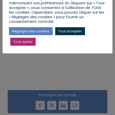
mémorisant vos préférences. En cliquant sur « Tout
accepter », vous consentez à l'utilisation de TOUS
GRIES mercredi 12 août 2020
de 14 heures à 16
les cookies. Cependant, vous pouvez cliquer sur les
heures à la Permanence parlementaire HAGUENAU
« Réglages des cookies » pour fournir un
au 1 place de Neubourg
consentement contrôlé.
HAGUENAU mercredi 12 août 2020
de 14 heures à
Réglages des cookies
Tout accepter
16 heures à la Permanence parlementaire
HAGUENAU au 1 place de Neubourg
Tout rejeter
Partager cet article
Facebook
X
LinkedIn
Email