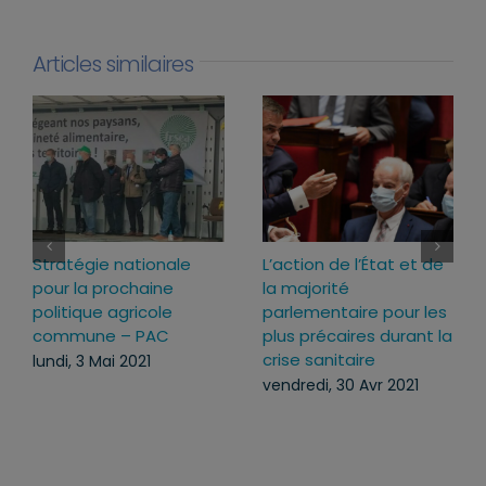
Articles similaires
tégie nationale
L’action de l’État et de
Une rec
 la prochaine
la majorité
historiq
tique agricole
parlementaire pour les
Malgré-
mune – PAC
plus précaires durant la
l’homma
crise sanitaire
Nation i
, 3 Mai 2021
pierre
vendredi, 30 Avr 2021
mardi, 1