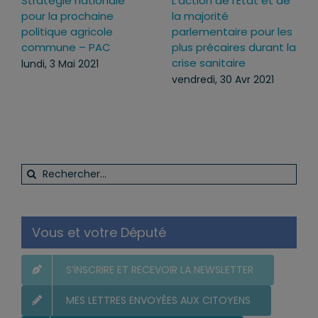
tégie nationale
L’action de l’État et de
Une rec
 la prochaine
la majorité
historiq
tique agricole
parlementaire pour les
Malgré-
mune – PAC
plus précaires durant la
l’homma
crise sanitaire
Nation i
, 3 Mai 2021
pierre
vendredi, 30 Avr 2021
mardi, 1
Rechercher:
Vous et votre Député
S’INSCRIRE ET RECEVOIR LA NEWSLETTER
MES LETTRES ENVOYÉES AUX CITOYENS