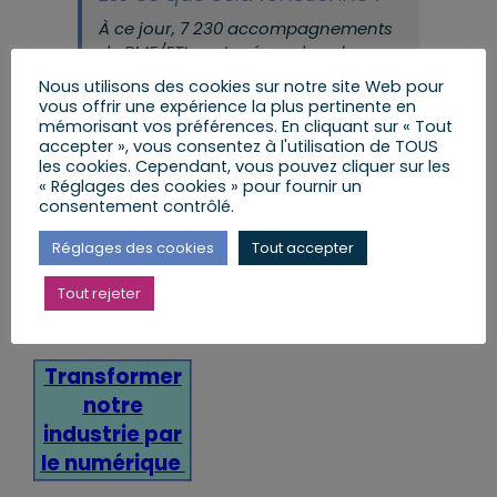
À ce jour, 7 230 accompagnements
de PME/ETI sont prévus dans les
conventions Etat-Région validées ;
Nous utilisons des cookies sur notre site Web pour
315 entreprises ont déjà démarré
vous offrir une expérience la plus pertinente en
leur accompagnement.
mémorisant vos préférences. En cliquant sur « Tout
accepter », vous consentez à l'utilisation de TOUS
les cookies. Cependant, vous pouvez cliquer sur les
« Réglages des cookies » pour fournir un
Pour en savoir plus
consentement contrôlé.
Ministère de
Réglages des cookies
Tout accepter
l’Économie et
des Finances
Tout rejeter
Transformer
notre
industrie par
le numérique