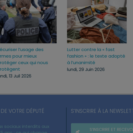
Sécuriser l’usage des
Lutter contre la « fas
ux
armes pour mieux
fashion » : le texte 
c
protéger ceux qui nous
à l’unanimité
protègent
lundi, 29 Juin 2026
lundi, 13 Juil 2026
 DE VOTRE DÉPUTÉ
S’INSCRIRE À LA NEWSLET
x sociaux interdits aux
S’INSCRIRE ET RECEVO
5 ans : ce qui change