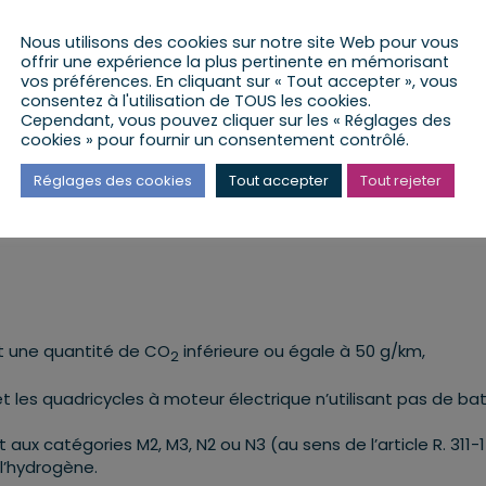
ture d’accompagnement social qui vous assistera dans votre
Nous utilisons des cookies sur notre site Web pour vous
offrir une expérience la plus pertinente en mémorisant
vos préférences. En cliquant sur « Tout accepter », vous
consentez à l'utilisation de TOUS les cookies.
achat ou la location d’un poids lourd, autobus ou autocar :
Cependant, vous pouvez cliquer sur les « Réglages des
cookies » pour fournir un consentement contrôlé.
deur ou le loueur du véhicule, au moment de son acquisiti
Réglages des cookies
Tout accepter
Tout rejeter
avance, nous vous invitons à nous contacter pour déposer vo
nt une quantité de CO
inférieure ou égale à 50 g/km,
2
t les quadricycles à moteur électrique n’utilisant pas de bat
ux catégories M2, M3, N2 ou N3 (au sens de l’article R. 311-1
 l’hydrogène.