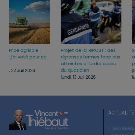
Loi d’urgence agricole :
Projet de loi RIPOST : des
pourquoi j’ai voté pour ce
réponses fermes face a
texte
atteintes à l’ordre publi
du quotidien
mercredi, 22 Juil 2026
lundi, 13 Juil 2026
ACTUALITÉ
Les réseau
moins de 1