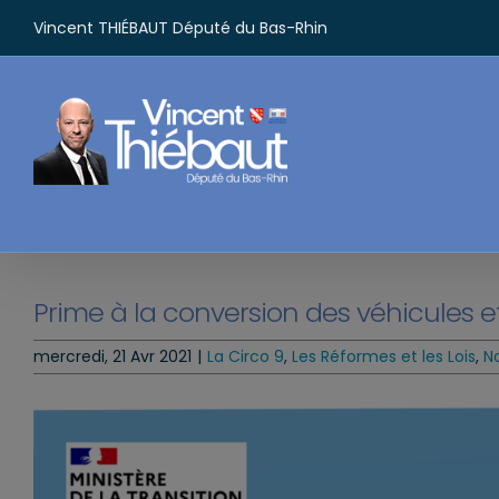
Passer
Vincent THIÉBAUT Député du Bas-Rhin
au
contenu
Prime à la conversion des véhicules 
mercredi, 21 Avr 2021
|
La Circo 9
,
Les Réformes et les Lois
,
N