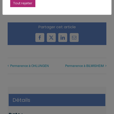
Tout rejeter
Partager cet article
Facebook
X
LinkedIn
Email
Permanence à OHLUNGEN
Permanence à BILWISHEIM
Détails