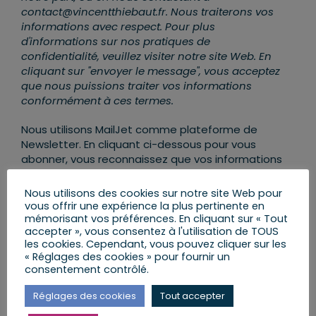
contact@vincentthiebaut.fr. Nous traiterons vos
informations avec respect. Pour plus
d'informations sur nos pratiques de
confidentialité, veuillez visiter notre site Web. En
cliquant sur "envoyer le message", vous acceptez
que nous puissions traiter vos informations
conformément à ces termes.
Nous utilisons MailJet comme plateforme de
Newsletter. En cliquant ci-dessous pour vous
abonner, vous reconnaissez que vos informations
seront transférées et traitées par MailJet. Pour
en savoir plus sur les pratiques de confidentialité
Nous utilisons des cookies sur notre site Web pour
de MailJet,
rendez-vous ICI
.
vous offrir une expérience la plus pertinente en
mémorisant vos préférences. En cliquant sur « Tout
accepter », vous consentez à l'utilisation de TOUS
les cookies. Cependant, vous pouvez cliquer sur les
« Réglages des cookies » pour fournir un
consentement contrôlé.
Réglages des cookies
Tout accepter
AJOUTER AU CALENDRIER