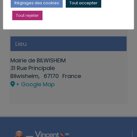
Réglages des cookies
Tout accepter
Tout rejeter
Lieu
Mairie de BILWISHEIM
31 Rue Principale
Bilwisheim
,
67170
France
+ Google Map