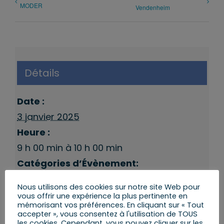
MODER
Vendenheim
Détails
Date :
3 janvier 2025
Heure :
9 h 00 min à 10 h 00 min
Catégories d’Évènement:
Permanence BRUMATH
,
Permanences
Nous utilisons des cookies sur notre site Web pour
9eme Circonscription
vous offrir une expérience la plus pertinente en
mémorisant vos préférences. En cliquant sur « Tout
accepter », vous consentez à l'utilisation de TOUS
les cookies. Cependant, vous pouvez cliquer sur les