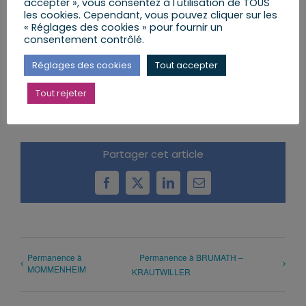
accepter », vous consentez à l'utilisation de TOUS
les cookies. Cependant, vous pouvez cliquer sur les
« Réglages des cookies » pour fournir un
consentement contrôlé.
AJOUTER AU CALENDRIER
Réglages des cookies
Tout accepter
Tout rejeter
Partager cet article
Facebook
X
LinkedIn
Email
Permanence à
Permanence à BRUMATH –
MOMMENHEIM
KRAUTWILLER