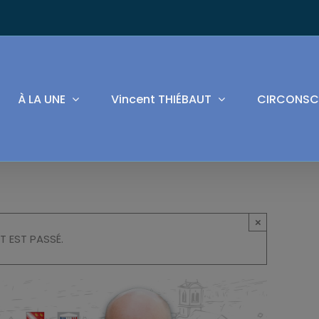
À LA UNE
Vincent THIÉBAUT
CIRCONSC
×
T EST PASSÉ.