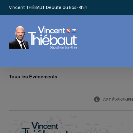
Passer
Vincent THIÉBAUT Député du Bas-Rhin
au
contenu
Tous les Évènements
CET ÉVÈNEMEN