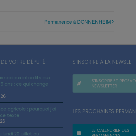
Permanence à DONNENHEIM
 DE VOTRE DÉPUTÉ
S’INSCRIRE À LA NEWSLET
x sociaux interdits aux
S’INSCRIRE ET RECEVO
5 ans : ce qui change
NEWSLETTER
026
ce agricole : pourquoi j’ai
LES PROCHAINES PERMA
 ce texte
026
LE CALENDRIER DES
lundi 20 juillet au
PERMANENCES