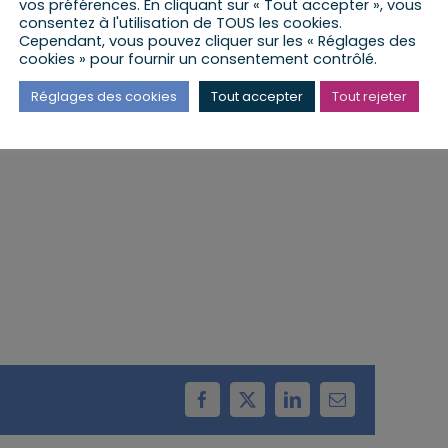
vos préférences. En cliquant sur « Tout accepter », vous
consentez à l'utilisation de TOUS les cookies.
ER
Cependant, vous pouvez cliquer sur les « Réglages des
cookies » pour fournir un consentement contrôlé.
a lieu au patio des associations, cour du
Réglages des cookies
Tout accepter
Tout rejeter
Facebook
X
LinkedIn
Email