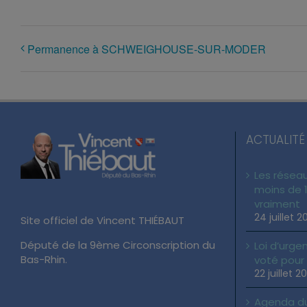
Permanence à SCHWEIGHOUSE-SUR-MODER
ACTUALITÉ
Les réseau
moins de 1
vraiment
24 juillet 2
Site officiel de Vincent THIÉBAUT
Député de la 9ème Circonscription du
Loi d’urgen
Bas-Rhin.
voté pour
22 juillet 2
Agenda du 