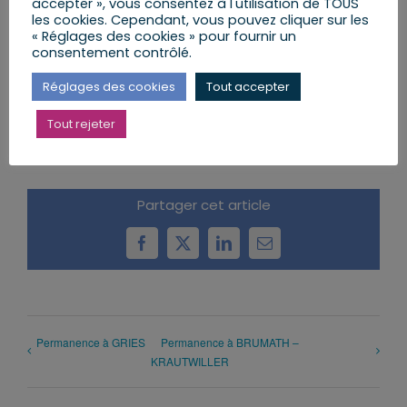
accepter », vous consentez à l'utilisation de TOUS
les cookies. Cependant, vous pouvez cliquer sur les
« Réglages des cookies » pour fournir un
consentement contrôlé.
AJOUTER AU CALENDRIER
Réglages des cookies
Tout accepter
Tout rejeter
Partager cet article
Facebook
X
LinkedIn
Email
Permanence à GRIES
Permanence à BRUMATH –
KRAUTWILLER