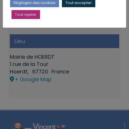
Réglages des cookies
Tout accepter
Tout rejeter
Lieu
Mairie de HOERDT
1 rue de la Tour
Hoerdt
,
67720
France
+ Google Map