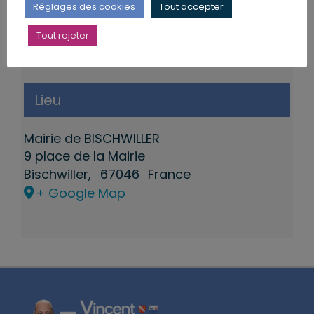
Réglages des cookies
Tout accepter
Tout rejeter
Lieu
Mairie de BISCHWILLER
9 place de la Mairie
Bischwiller
,
67046
France
+ Google Map