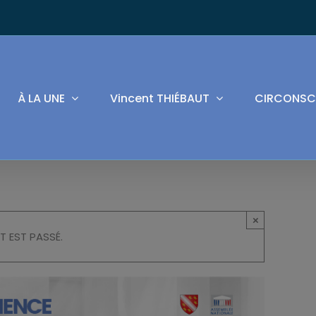
À LA UNE
Vincent THIÉBAUT
CIRCONSC
×
T EST PASSÉ.