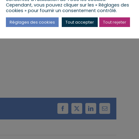
Cependant, vous pouvez cliquer sur les « Réglages des
cookies » pour fournir un consentement contrôlé.
 lieu à la Mairie d’Huttendorf
Réglages des cookies
Tout accepter
Tout rejeter
Facebook
X
LinkedIn
Email