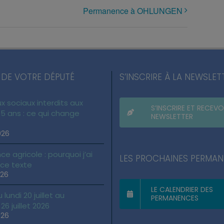
Permanence à OHLUNGEN
 DE VOTRE DÉPUTÉ
S’INSCRIRE À LA NEWSLET
x sociaux interdits aux
S’INSCRIRE ET RECEVO
5 ans : ce qui change
NEWSLETTER
026
ce agricole : pourquoi j’ai
LES PROCHAINES PERMA
 ce texte
026
LE CALENDRIER DES
lundi 20 juillet au
PERMANENCES
6 juillet 2026
026