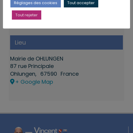
Réglages des cookies
Tout accepter
Tout rejeter
Lieu
Mairie de OHLUNGEN
87 rue Principale
Ohlungen
,
67590
France
+ Google Map