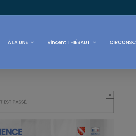
À LA UNE
Vincent THIÉBAUT
CIRCONSC
×
T EST PASSÉ.