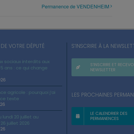
Permanence de VENDENHEIM
 DE VOTRE DÉPUTÉ
S’INSCRIRE À LA NEWSLET
x sociaux interdits aux
S’INSCRIRE ET RECEVO
5 ans : ce qui change
NEWSLETTER
026
ce agricole : pourquoi j’ai
LES PROCHAINES PERMA
 ce texte
026
LE CALENDRIER DES
lundi 20 juillet au
PERMANENCES
6 juillet 2026
026