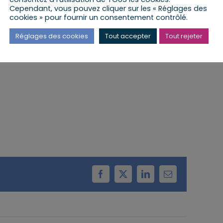
Cependant, vous pouvez cliquer sur les « Réglages des
cookies » pour fournir un consentement contrôlé.
 lieu à la Mairie de Krautwiller
Réglages des cookies
Tout accepter
Tout rejeter
Facebook
X
LinkedIn
Email