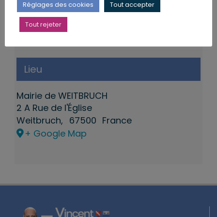
Réglages des cookies
Tout accepter
Tout rejeter
Lieu
Mairie de WEITBRUCH
2 A Rue de l'Église
Weitbruch
,
67500
France
+ Google Map