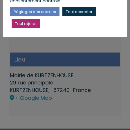
consentement contrôlé.
Réglages des cookies
Tout accepter
Tout rejeter
Lieu
Mairie de KURTZENHOUSE
29 rue principale
KURTZENHOUSE
,
67240
France
+ Google Map