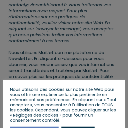
contact@vincentthiebaut.fr. Nous traiterons vos
informations avec respect. Pour plus
d'informations sur nos pratiques de
confidentialité, veuillez visiter notre site Web. En
cliquant sur "envoyer le message", vous acceptez
que nous puissions traiter vos informations
conformément à ces termes.
Nous utilisons MailJet comme plateforme de
Newsletter. En cliquant ci-dessous pour vous
abonner, vous reconnaissez que vos informations
seront transférées et traitées par MailJet. Pour
en savoir plus sur les pratiques de confidentialité
de MailJet,
rendez-vous ICI
.
Nous utilisons des cookies sur notre site Web pour
vous offrir une expérience la plus pertinente en
mémorisant vos préférences. En cliquant sur « Tout
accepter », vous consentez à l'utilisation de TOUS
les cookies. Cependant, vous pouvez cliquer sur les
« Réglages des cookies » pour fournir un
consentement contrôlé.
AJOUTER AU CALENDRIER