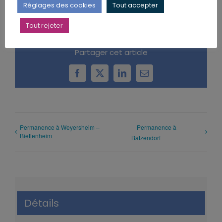
Réglages des cookies
Tout accepter
Tout rejeter
Partager cet article
Facebook
X
LinkedIn
Email
Permanence à Weyersheim –
Permanence à
Bietlenheim
Batzendorf
Détails