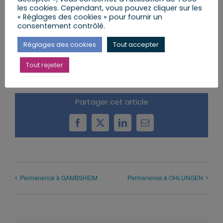
les cookies. Cependant, vous pouvez cliquer sur les
« Réglages des cookies » pour fournir un
consentement contrôlé.
AJOUTER AU CALENDRIER
Réglages des cookies
Tout accepter
Tout rejeter
Partager cet article
Facebook
X
LinkedIn
Email
Permanence à GAMBSHEIM
Permanence à OHLUNGEN