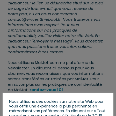
cliquant sur le lien Se désinscrire situé sur le pied
de page de tout e-mail que vous recevez de
notre part, ou en nous contactant à
contact@vincentthiebaut.fr. Nous traiterons vos
informations avec respect. Pour plus
d'informations sur nos pratiques de
confidentialité, veuillez visiter notre site Web. En
cliquant sur "envoyer le message", vous acceptez
que nous puissions traiter vos informations
conformément à ces termes.
Nous utilisons MailJet comme plateforme de
Newsletter. En cliquant ci-dessous pour vous
abonner, vous reconnaissez que vos informations
seront transférées et traitées par MailJet. Pour
en savoir plus sur les pratiques de confidentialité
de MailJet,
rendez-vous ICI
.
Nous utilisons des cookies sur notre site Web pour
vous offrir une expérience la plus pertinente en
mémorisant vos préférences. En cliquant sur « Tout
accepter », vous consentez à l'utilisation de TOUS