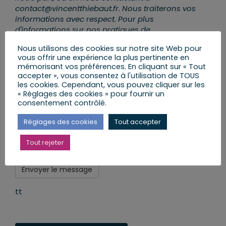
contact@vincentthiebaut.fr. Nous traiterons vos
informations avec respect. Pour plus
d'informations sur nos pratiques de
confidentialité, veuillez visiter notre site Web. En
Nous utilisons des cookies sur notre site Web pour
cliquant sur "envoyer le message", vous acceptez
vous offrir une expérience la plus pertinente en
que nous puissions traiter vos informations
mémorisant vos préférences. En cliquant sur « Tout
conformément à ces termes.
accepter », vous consentez à l'utilisation de TOUS
les cookies. Cependant, vous pouvez cliquer sur les
Nous utilisons MailJet comme plateforme de
« Réglages des cookies » pour fournir un
Newsletter. En cliquant ci-dessous pour vous
consentement contrôlé.
abonner, vous reconnaissez que vos informations
Réglages des cookies
Tout accepter
seront transférées et traitées par MailJet. Pour
en savoir plus sur les pratiques de confidentialité
Tout rejeter
de MailJet,
rendez-vous ICI
.
tt