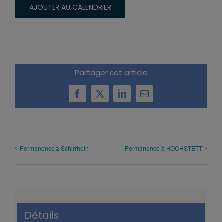
AJOUTER AU CALENDRIER
Partager cet article
Facebook
X
LinkedIn
Email
Permanence à Schirrhein
Permanence à HOCHSTETT
Détails