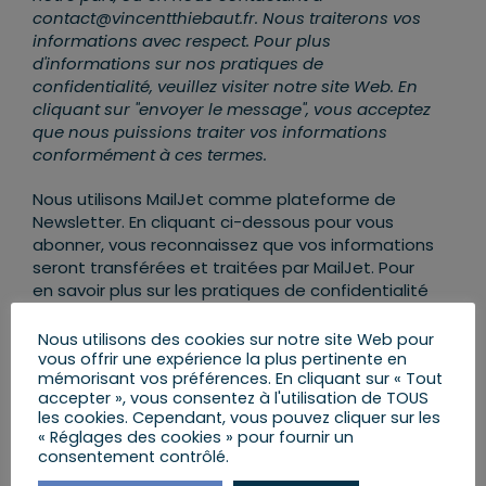
contact@vincentthiebaut.fr. Nous traiterons vos
informations avec respect. Pour plus
d'informations sur nos pratiques de
confidentialité, veuillez visiter notre site Web. En
cliquant sur "envoyer le message", vous acceptez
que nous puissions traiter vos informations
conformément à ces termes.
Nous utilisons MailJet comme plateforme de
Newsletter. En cliquant ci-dessous pour vous
abonner, vous reconnaissez que vos informations
seront transférées et traitées par MailJet. Pour
en savoir plus sur les pratiques de confidentialité
de MailJet,
rendez-vous ICI
.
Nous utilisons des cookies sur notre site Web pour
vous offrir une expérience la plus pertinente en
mémorisant vos préférences. En cliquant sur « Tout
accepter », vous consentez à l'utilisation de TOUS
les cookies. Cependant, vous pouvez cliquer sur les
« Réglages des cookies » pour fournir un
consentement contrôlé.
AJOUTER AU CALENDRIER