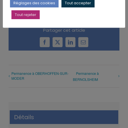
Réglages des cookies
Tout accepter
Tout rejeter
Partager cet article
Facebook
X
LinkedIn
Email
Permanence à OBERHOFFEN-SUR-
Permanence à
MODER
BERNOLSHEIM
Détails