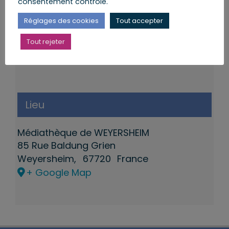
consentement contrôlé.
Réglages des cookies
Tout accepter
Tout rejeter
Lieu
Médiathèque de WEYERSHEIM
85 Rue Baldung Grien
Weyersheim
,
67720
France
+ Google Map