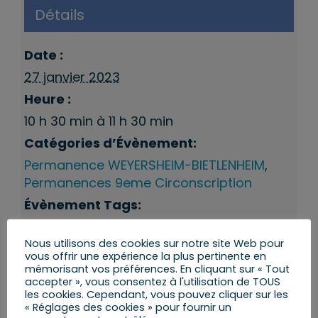
Détails
Date :
27 janvier 2023
Heure :
10 h 30 min à 11 h 30 min
Catégories d’Évènement:
Permanence WEYERSHEIM-BIETLENHEIM
,
Permanences 9eme Circonscription
Évènement Tags:
Permanences du député
,
Weyersheim
Nous utilisons des cookies sur notre site Web pour
vous offrir une expérience la plus pertinente en
mémorisant vos préférences. En cliquant sur « Tout
accepter », vous consentez à l'utilisation de TOUS
les cookies. Cependant, vous pouvez cliquer sur les
« Réglages des cookies » pour fournir un