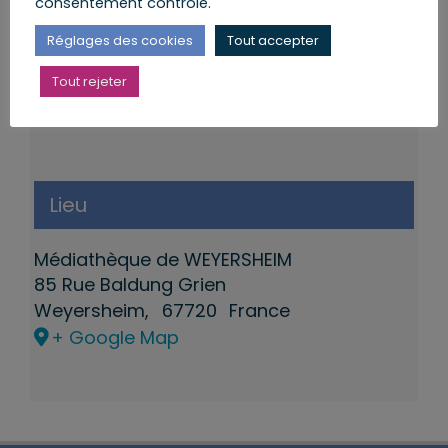
consentement contrôlé.
Réglages des cookies
Tout accepter
Tout rejeter
Lieu
Médiathèque de WEYERSHEIM
85 Rue Baldung Grien
Weyersheim
,
67720
France
+ Google Map