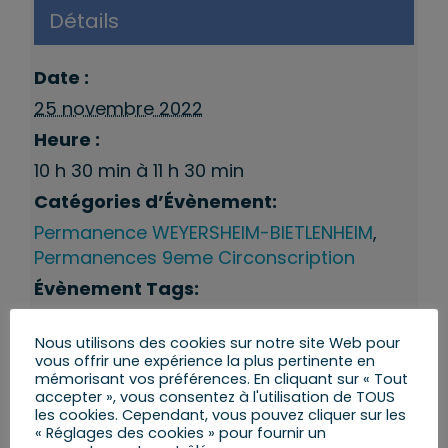
Détails
Date :
25 novembre 2022
Heure :
10 h 30 min à 11 h 30 min
Catégories d’Évènement:
Permanence WEYERSHEIM-BIETLENHEIM
,
Permanences 9eme Circonscription
Évènement Tags:
Permanences du député
,
Weyersheim
Nous utilisons des cookies sur notre site Web pour
vous offrir une expérience la plus pertinente en
mémorisant vos préférences. En cliquant sur « Tout
accepter », vous consentez à l'utilisation de TOUS
les cookies. Cependant, vous pouvez cliquer sur les
« Réglages des cookies » pour fournir un