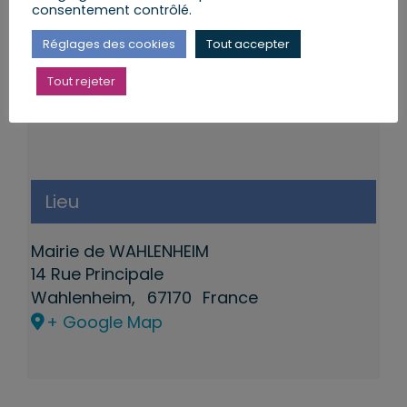
consentement contrôlé.
Réglages des cookies
Tout accepter
Tout rejeter
Lieu
Mairie de WAHLENHEIM
14 Rue Principale
Wahlenheim
,
67170
France
+ Google Map