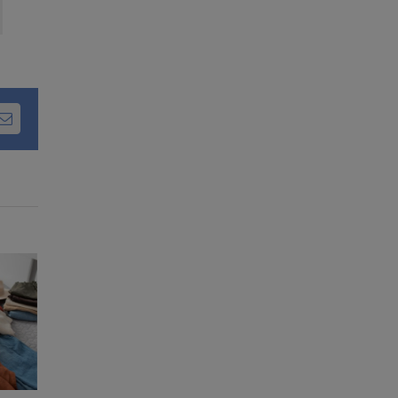
dIn
Email