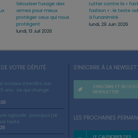
ricole :
Projet de loi RIPOST : des
Sécuriser l’
té pour ce
réponses fermes face aux
armes pour 
atteintes à l’ordre public
protéger ceu
du quotidien
protègent
 2026
lundi, 13 Juil 2026
lundi, 13 Juil 
 DE VOTRE DÉPUTÉ
S’INSCRIRE À LA NEWSLET
x sociaux interdits aux
S’INSCRIRE ET RECEVO
5 ans : ce qui change
NEWSLETTER
026
ce agricole : pourquoi j’ai
LES PROCHAINES PERMA
 ce texte
026
LE CALENDRIER DES