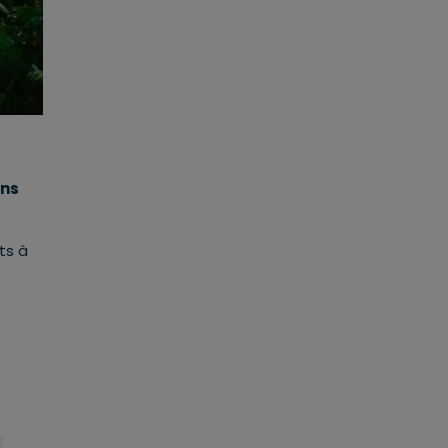
s
ons
ts à
s