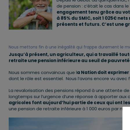
de pension : c’était le cas dans l
engagement tenu grâce au vote 
à 85% du SMIC, soit 1 025€ nets
présents et futurs. C’est une g
Nous mettons fin à une inégalité qui frappe durement le m
Jusqu’à présent, un agriculteur, qui a travaillé tou
retraite une pension inférieure au seuil de pauvreté 
Nous sommes convaincus que l
a Nation doit exprime
dont le rôle est essentiel. Nous l’avons encore vu avec f
La revalorisation des pensions répond à une attente de l
longtemps sur l’urgence d’une réponse à apporter aux agri
agricoles font aujourd’hui partie de ceux qui ont les
une pension de retraite inférieure à 1 000 euros par mois