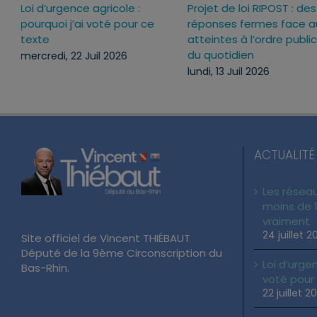
es
Lutter contre la « fast
Loi d’urgence ag
fashion » : le texte adopté
pourquoi j’ai vo
nous
à l’unanimité
texte
lundi, 29 Juin 2026
mercredi, 22 Juil
ACTUALITÉ
Les réseau
moins de 1
vraiment
24 juillet 2
Site officiel de Vincent THIÉBAUT
Député de la 9ème Circonscription du
Loi d’urgen
Bas-Rhin.
voté pour
22 juillet 2