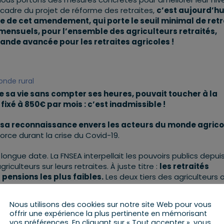
e cadre du projet de réforme des retraites,
c’est aujourd’hu
de cet amendement, qui porte le seuil minimal de retr
 mensuels, pour l’ensemble des agriculteurs retraités,
rande avancée pour les retraites agricoles !
onde rural
te sa vie sans compter ses heures, pouvait toucher à la
fixé à 850€ par mois : c’est inadmissible !
r sa reconnaissance envers les acteurs du monde agrico
orce durant la crise du Covid-19.
ongue date. La FNSEA interpellait les pouvoirs publics depui
culteurs sur leurs retraites. À juste titre :
les retraités
 pensions les plus faibles.
Les deux tiers des agriculteurs 
.
Nous utilisons des cookies sur notre site Web pour vous
offrir une expérience la plus pertinente en mémorisant
vos préférences. En cliquant sur « Tout accepter », vous