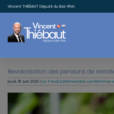
Passer
Vincent THIÉBAUT Député du Bas-Rhin
au
contenu
Revalorisation des pensions de retrait
jeudi, 18 Juin 2020
|
Le Travail parlementaire
,
Les Réformes et