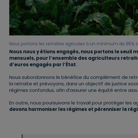
Nous portons les retraites agricoles à un minimum de 85% 
Nous nous y étions engagés, nous portons le seuil mi
mensuels, pour l’ensemble des agriculteurs retraité
d’euros engagés par l’État
.
Nous subordonnons le bénéfice du complément de retrai
la retraite et prévoyons, dans un objectif de justice s
régimes confondus, afin d’assurer une équité entre as
En outre, nous poursuivons le travail pour protéger les ag
devons harmoniser les régimes et pérenniser le régi