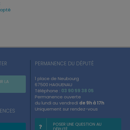
usage des
Lutter contre la « fast
Loi d’urg
mieux
fashion » : le texte adopté
pourquoi 
x qui nous
à l’unanimité
texte
lundi, 29 Juin 2026
mercredi, 
2026
TER
PERMANENCE DU DÉPUTÉ
1 place de Neubourg
IR LA
67500 HAGUENAU
Téléphone :
03 90 59 38 05
Permanence ouverte
du lundi au vendredi
de 9h à 17h
Uniquement sur rendez-vous
NENCES
POSER UNE QUESTION AU
DÉPUTÉ