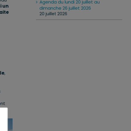
Agenda du lundi 20 juillet au
i un
dimanche 26 juillet 2026
aite
20 juillet 2026
le
,
s
ont