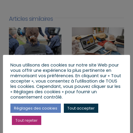
Articles similaires
Nous utilisons des cookies sur notre site Web pour
vous offrir une expérience la plus pertinente en
Sécuriser l’usage des
Lutter contre la « fast
mémorisant vos préférences. En cliquant sur « Tout
armes pour mieux
fashion » : le texte
accepter », vous consentez à l'utilisation de TOUS
les cookies. Cependant, vous pouvez cliquer sur les
protéger ceux qui nous
adopté à l’unanimité
« Réglages des cookies » pour fournir un
protègent
lundi, 29 Juin 2026
consentement contrôlé.
lundi, 13 Juil 2026
Réglages des cookies
Tout accepter
Tout rejeter