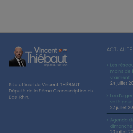
ACTUALITÉ
Les réseau
moins de 1
vraiment
24 juillet 2
Site officiel de Vincent THIÉBAUT
Député de la 9ème Circonscription du
Loi d’urgen
Bas-Rhin.
voté pour
22 juillet 2
Agenda du 
dimanche 2
20 juillet 2