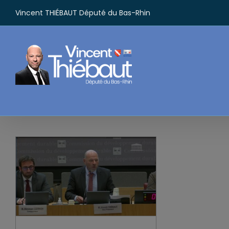
Passer
Vincent THIÉBAUT Député du Bas-Rhin
au
contenu