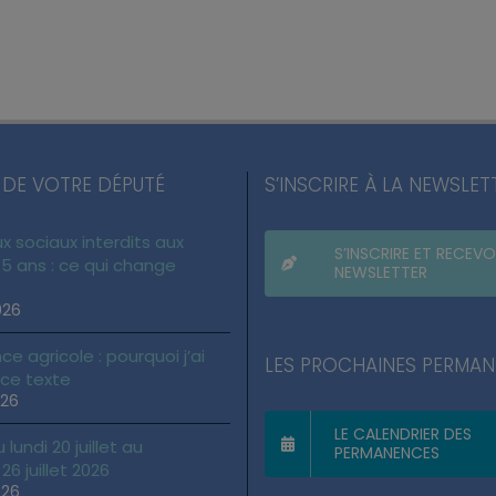
 DE VOTRE DÉPUTÉ
S’INSCRIRE À LA NEWSLET
x sociaux interdits aux
S’INSCRIRE ET RECEVO
5 ans : ce qui change
NEWSLETTER
026
ce agricole : pourquoi j’ai
LES PROCHAINES PERMA
 ce texte
026
LE CALENDRIER DES
lundi 20 juillet au
PERMANENCES
6 juillet 2026
026