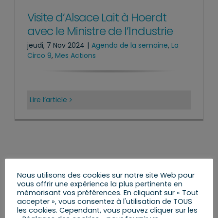
Visite d’Alsace Lait à Hoerdt
avec le Ministre de l’Industrie
jeudi, 7 Nov 2024
|
Agenda de la semaine
,
La
Circo 9
,
Mes Actions
Lire l’article
Nous utilisons des cookies sur notre site Web pour
Rechercher:
vous offrir une expérience la plus pertinente en
mémorisant vos préférences. En cliquant sur « Tout
accepter », vous consentez à l'utilisation de TOUS
les cookies. Cependant, vous pouvez cliquer sur les