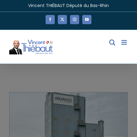
Passer
Vincent THIÉBAUT Député du Bas-Rhin
au
contenu
Facebook
X
Instagram
YouTube