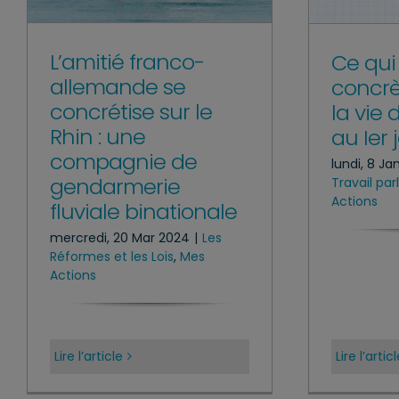
L’amitié franco-
Ce qu
allemande se
concr
concrétise sur le
la vie 
Rhin : une
au Ier 
compagnie de
lundi, 8 Ja
gendarmerie
Travail pa
Actions
fluviale binationale
mercredi, 20 Mar 2024
|
Les
Réformes et les Lois
,
Mes
Actions
Lire l’article
Lire l’artic