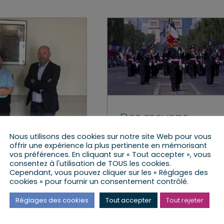
Des moyens
exceptionnels pou
Nous utilisons des cookies sur notre site Web pour vous
tre avec la
la police
offrir une expérience la plus pertinente en mémorisant
le Chef
vos préférences. En cliquant sur « Tout accepter », vous
mercredi, 14 Oct 2020
|
La Ci
consentez à l'utilisation de TOUS les cookies.
dron de la
9
,
Le Travail parlementaire
Cependant, vous pouvez cliquer sur les « Réglages des
cookies » pour fournir un consentement contrôlé.
rmerie de
nau
Réglages des cookies
Tout accepter
Tout rejeter
ct 2021
|
La Circo 9
,
Le