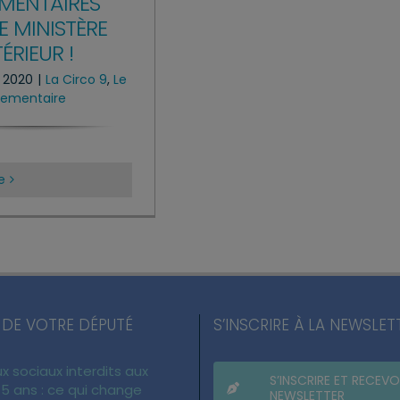
MENTAIRES
E MINISTÈRE
TÉRIEUR !
t 2020
|
La Circo 9
,
Le
rlementaire
le
 DE VOTRE DÉPUTÉ
S’INSCRIRE À LA NEWSLET
x sociaux interdits aux
S’INSCRIRE ET RECEVO
5 ans : ce qui change
NEWSLETTER