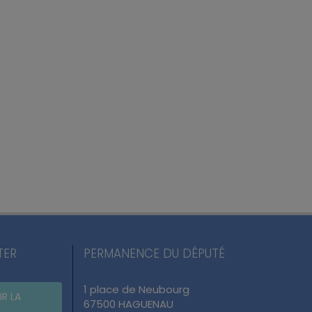
TER
PERMANENCE DU DÉPUTÉ
1 place de Neubourg
IR LA
67500 HAGUENAU