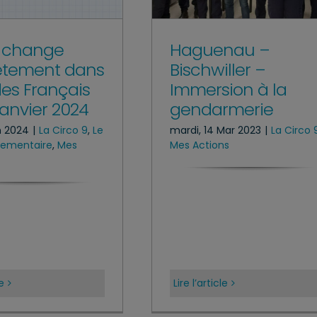
i change
Haguenau –
ètement dans
Bischwiller –
des Français
Immersion à la
janvier 2024
gendarmerie
n 2024
|
La Circo 9
,
Le
mardi, 14 Mar 2023
|
La Circo 
rlementaire
,
Mes
Mes Actions
le
Lire l’article