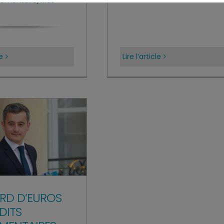
rlementaire
,
Mes
le
Lire l’article
IARD D’EUROS
DITS