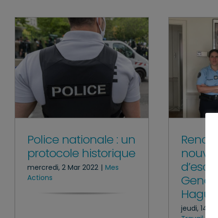
Police nationale : un
Rencon
protocole historique
nouvel
d’esca
mercredi, 2 Mar 2022
|
Mes
Genda
Actions
Hague
jeudi, 14 O