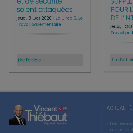
SUPPLÉ
et de sécurité
POUR L
soient attaquées
DE L’IN
jeudi, 8 Oct 2020
|
La Circo 9
,
Le
Travail parlementaire
jeudi, 1 Oc
Travail pa
Lire l’artic
Lire l’article
ACTUALITÉ
Les réseau
moins de 1