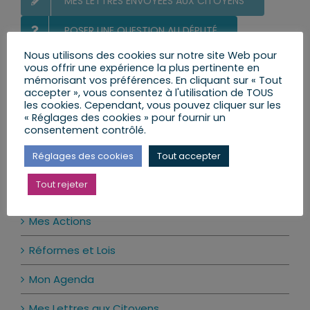
MES LETTRES ENVOYÉES AUX CITOYENS
POSER UNE QUESTION AU DÉPUTÉ
Nous utilisons des cookies sur notre site Web pour
LE CALENDRIER DES PERMANENCES
vous offrir une expérience la plus pertinente en
mémorisant vos préférences. En cliquant sur « Tout
accepter », vous consentez à l'utilisation de TOUS
les cookies. Cependant, vous pouvez cliquer sur les
Ma prochaine permanence
« Réglages des cookies » pour fournir un
consentement contrôlé.
Il n’y a pas d’évènements à venir.
Notice
Réglages des cookies
Tout accepter
Tout rejeter
Actualité par catégories
Mes Actions
Réformes et Lois
Mon Agenda
Mes Lettres aux Citoyens