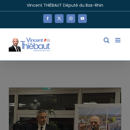
Passer
Vincent THIÉBAUT Député du Bas-Rhin
au
contenu
Facebook
X
Instagram
YouTube