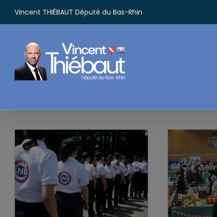
Passer
Vincent THIÉBAUT Député du Bas-Rhin
au
contenu