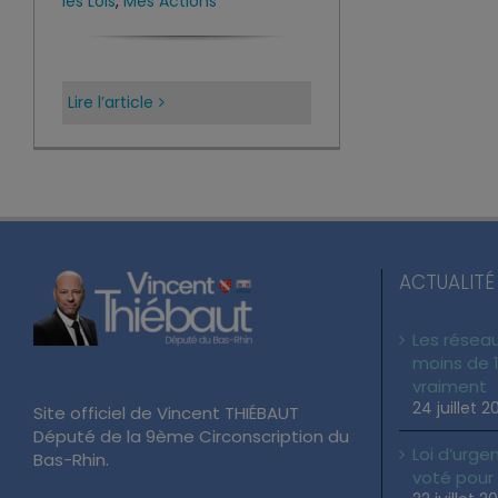
les Lois
,
Mes Actions
Lire l’article
ACTUALITÉ
Les réseau
moins de 1
vraiment
24 juillet 2
Site officiel de Vincent THIÉBAUT
Député de la 9ème Circonscription du
Loi d’urgen
Bas-Rhin.
voté pour