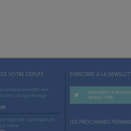
 DE VOTRE DÉPUTÉ
S’INSCRIRE À LA NEWSLET
x sociaux interdits aux
S’INSCRIRE ET RECEVO
5 ans : ce qui change
NEWSLETTER
026
ce agricole : pourquoi j’ai
LES PROCHAINES PERMA
 ce texte