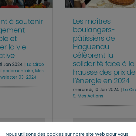
Les maîtres
ant à soutenir
boulangers-
agement
pâtissiers de
le et
Haguenau
er la vie
célèbrent la
ative
solidarité face à la
31 Jan 2024
|
La Circo
hausse des prix de
il parlementaire
,
Mes
wsletter 03-2024
l’énergie en 2024
mercredi, 10 Jan 2024
|
La Cir
9
,
Mes Actions
le
Lire l’article
Nous utilisons des cookies sur notre site Web pour vous