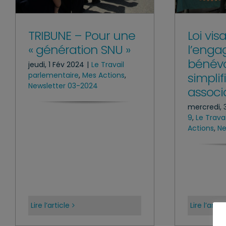
TRIBUNE – Pour une
Loi vis
« génération SNU »
l’eng
bénévo
jeudi, 1 Fév 2024
|
Le Travail
simplifi
parlementaire
,
Mes Actions
,
Newsletter 03-2024
associ
mercredi, 
9
,
Le Trava
Actions
,
Ne
Lire l’article
Lire l’artic