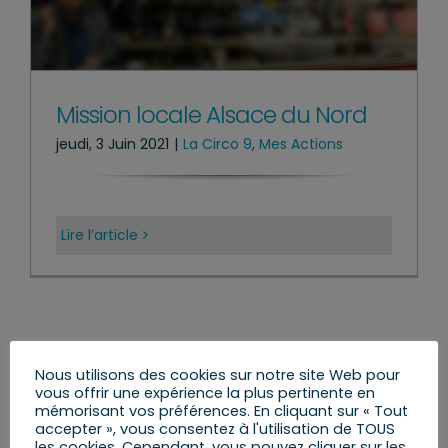
Mission locale Alsace du Nord
jeudi, 3 Juin 2021
|
La Circo 9
,
Mes Actions
Lire l’article
Nous utilisons des cookies sur notre site Web pour
vous offrir une expérience la plus pertinente en
Rechercher:
mémorisant vos préférences. En cliquant sur « Tout
accepter », vous consentez à l'utilisation de TOUS
les cookies. Cependant, vous pouvez cliquer sur les