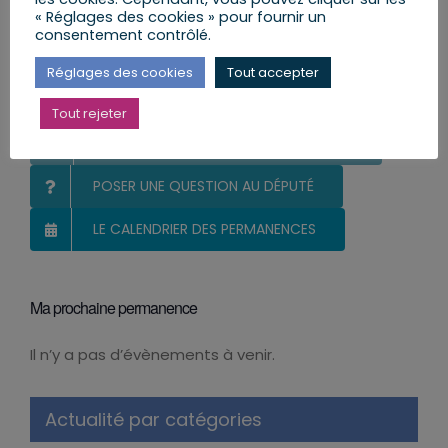
« Réglages des cookies » pour fournir un
consentement contrôlé.
Vous et votre Député
Réglages des cookies
Tout accepter
S’INSCRIRE ET RECEVOIR LA NEWSLETTER
Tout rejeter
MES LETTRES ENVOYÉES AUX CITOYENS
POSER UNE QUESTION AU DÉPUTÉ
LE CALENDRIER DES PERMANENCES
Ma prochaine permanence
Il n’y a pas d’évènements à venir.
Notice
Actualité par catégories