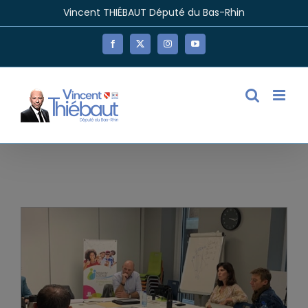
Passer
Vincent THIÉBAUT Député du Bas-Rhin
au
contenu
Facebook
X
Instagram
YouTube