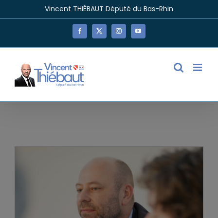
Passer
Vincent THIÉBAUT Député du Bas-Rhin
au
contenu
Facebook
X
Instagram
YouTube