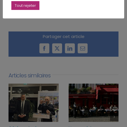
partiel-activite-partielle/article/fiche-activite-
Tout rejeter
partielle-chomage-partiel#3
Partager cet article
Facebook
X
LinkedIn
Email
Articles similaires