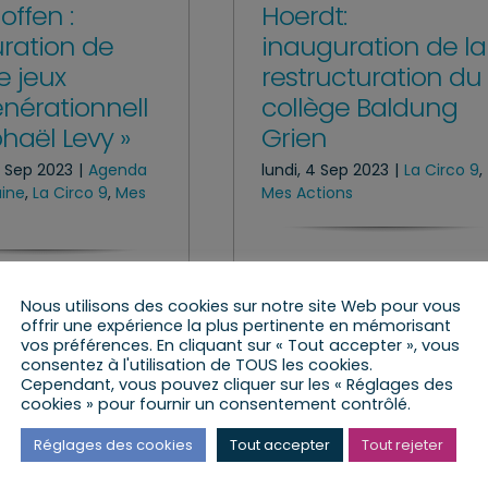
offen :
Hoerdt:
ration de
inauguration de la
de jeux
restructuration du
énérationnell
collège Baldung
haël Levy »
Grien
 Sep 2023
|
Agenda
lundi, 4 Sep 2023
|
La Circo 9
,
aine
,
La Circo 9
,
Mes
Mes Actions
Nous utilisons des cookies sur notre site Web pour vous
offrir une expérience la plus pertinente en mémorisant
le
vos préférences. En cliquant sur « Tout accepter », vous
Lire l’article
consentez à l'utilisation de TOUS les cookies.
Cependant, vous pouvez cliquer sur les « Réglages des
cookies » pour fournir un consentement contrôlé.
Réglages des cookies
Tout accepter
Tout rejeter