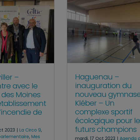
Haguenau –
ller –
inauguration du
tre avec le
nouveau gymnas
 des Moines
Kléber – Un
établissement
complexe sportif
l’incendie de
écologique pour le
futurs champions
ct 2023
|
La Circo 9
,
 parlementaire
,
Mes
mardi, 17 Oct 2023
|
Agenda 