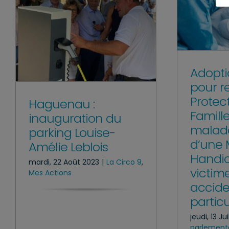
Adoptio
pour r
Protec
Haguenau :
Famill
inauguration du
malade
parking Louise-
d’une 
Amélie Leblois
Handi
mardi, 22 Août 2023
|
La Circo 9
,
victim
Mes Actions
accide
particu
jeudi, 13 Ju
parlement