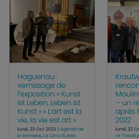
Haguenau :
Krautwi
vernissage de
rencon
l’exposition « Kunst
Moulin
ist Leben, Leben ist
– un r
Kunst » « L’art est la
après 
vie, la vie est art »
2022
lundi, 23 Oct 2023
|
Agenda de
lundi, 23 O
la semaine
,
La Circo 9
,
Mes
Le Travail