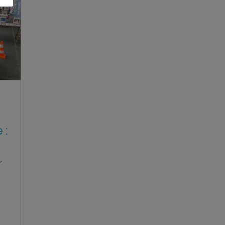
 :
9
,