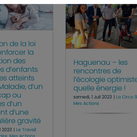
n de la loi
enforcer la
tion des
Haguenau – les
es d’enfants
rencontres de
s atteints
l’écologie optimiste
Maladie, d’un
quelle énergie !
cap ou
samedi, 1 Juil 2023
|
La Circo 
es d’un
Mes Actions
nt d’une
lière gravité
il 2023
|
Le Travail
aire
,
Mes Actions