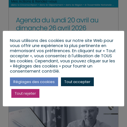
Agenda du lundi 20 avril au
dimanche 26 avril 2026
lundi, 20 Avr 2026
|
Agenda de la semaine
,
Mes
Nous utilisons des cookies sur notre site Web pour
Actions
vous offrir une expérience la plus pertinente en
mémorisant vos préférences. En cliquant sur « Tout
accepter », vous consentez à l'utilisation de TOUS
les cookies. Cependant, vous pouvez cliquer sur les
« Réglages des cookies » pour fournir un
Lire l’article
consentement contrôlé.
Réglages des cookies
Tout accepter
Tout rejeter