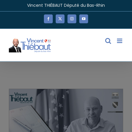
Passer
Vincent THIÉBAUT Député du Bas-Rhin
au
contenu
Facebook
X
Instagram
YouTube