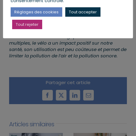
consentement contrôlé.
Il s’agit d’une mobilisation sans précédent du
Gouvernement et de la Majorité présidentielle pour
Réglages des cookies
Tout accepter
positionner le vélo comme mode de transport
privilégié. La promotion du vélo est indispensable
Tout rejeter
pour changer nos modes de déplacement et
réussir la transition écologique. Ses atouts sont
multiples, le vélo a un impact positif sur notre
santé, son utilisation est peu coûteuse et permet de
limiter la pollution de l’air et la pollution sonore.
Partager cet article
Facebook
X
LinkedIn
Email
Articles similaires