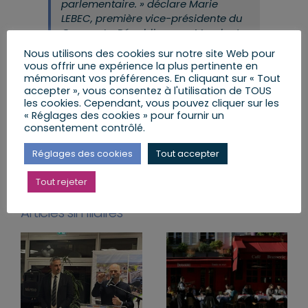
parlementaire. » déclare Marie
LEBEC, première vice-présidente du
Groupe La République en Marche !
et responsable du texte.
Nous utilisons des cookies sur notre site Web pour
vous offrir une expérience la plus pertinente en
mémorisant vos préférences. En cliquant sur « Tout
accepter », vous consentez à l'utilisation de TOUS
les cookies. Cependant, vous pouvez cliquer sur les
« Réglages des cookies » pour fournir un
Partager cet article
consentement contrôlé.
Facebook
X
LinkedIn
Email
Réglages des cookies
Tout accepter
Tout rejeter
Articles similaires