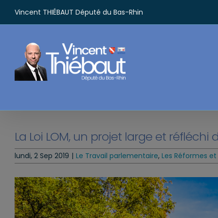
Passer
Vincent THIÉBAUT Député du Bas-Rhin
au
contenu
La Loi LOM, un projet large et réfléchi
lundi, 2 Sep 2019
|
Le Travail parlementaire
,
Les Réformes et 