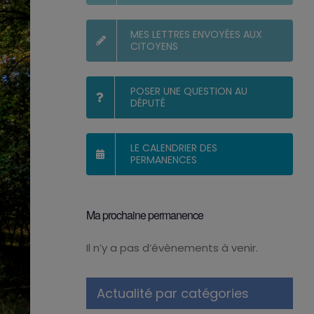
MES LETTRES ENVOYÉES AUX
CITOYENS
POSER UNE QUESTION AU
DÉPUTÉ
LE CALENDRIER DES
PERMANENCES
Ma prochaine permanence
Il n’y a pas d’évènements à venir.
Notice
Actualité par catégories