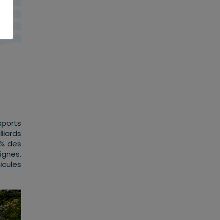
sports
liards
0% des
ignes.
icules