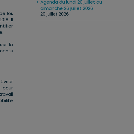
Agenda du lundi 20 juillet au
dimanche 26 juillet 2026
e loi,
20 juillet 2026
18. Il
tifier
e.
ser la
ements
évrier
e pour
ravail
bilité