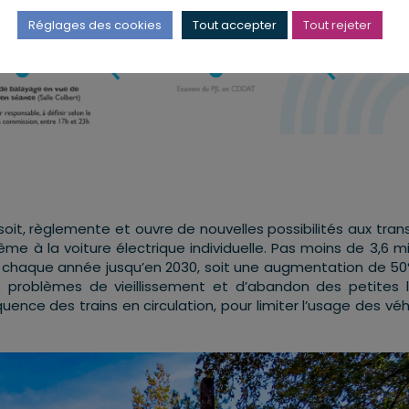
Réglages des cookies
Tout accepter
Tout rejeter
ssoit, règlemente et ouvre de nouvelles possibilités aux tran
e à la voiture électrique individuelle. Pas moins de 3,6 mil
ire chaque année jusqu’en 2030, soit une augmentation de 5
es problèmes de vieillissement et d’abandon des petites l
ence des trains en circulation, pour limiter l’usage des véh