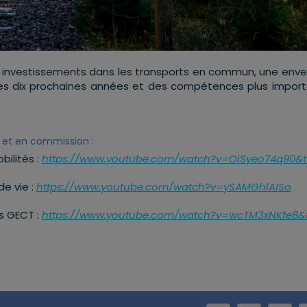
urs investissements dans les transports en commun, une env
sur les dix prochaines années et des compétences plus impor
e et en commission :
bilités :
https://www.youtube.com/watch?v=OiSyeo74q90&t
e vie :
https://www.youtube.com/watch?v=ySAMGhlAISo
s GECT :
https://www.youtube.com/watch?v=wcTM3xNKfe8&