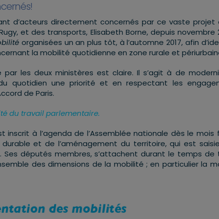
ncernés!
utant d’acteurs directement concernés par ce vaste projet d
Rugy, et des transports, Elisabeth Borne, depuis novembre 20
bilité
organisées un an plus tôt, à l’automne 2017, afin d’iden
cernant la mobilité quotidienne en zone rurale et périurbain
 par les deux ministères est claire. Il s’agit à de moderni
é du quotidien une priorité et en respectant les engag
ccord de Paris.
ité du travail parlementaire
.
t inscrit à l’agenda de l’Assemblée nationale dès le mois f
durable et de l’aménagement du territoire, qui est saisi
. Ses députés membres, s’attachent durant le temps de t
nsemble des dimensions de la mobilité ; en particulier la mo