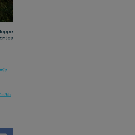
eloppe
tantes
=1s
t=19s