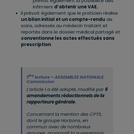
prévoit également la possibilité des
infirmiers
d’obtenir une VAE.
Il prévoit également que le praticien réalise
un bilan initial et un compte-rendu
de
soins, adressés au médecin traitant et
reportés dans le dossier médical partagé et
conventionne les actes effectués sans
prescription
.
ère
1
lecture – ASSEMBLEE NATIONALE
Commission
L’article 1 a été adopté, modifié par
6
amendements rédactionnels de la
rapporteure générale
.
Concernant la mention des CPTS,
dont le groupe Horizons, en
commun avec de nombreux
groupes, proposait la suppression