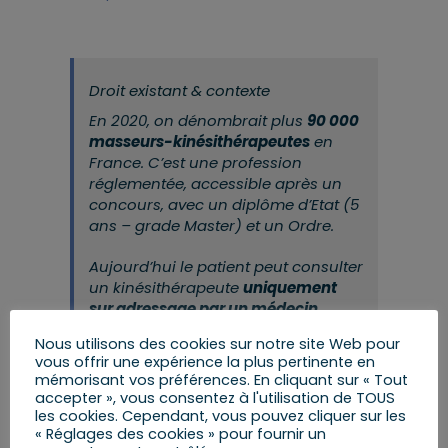
Droit existant & contexte
En 2020, on dénombrait plus
90 000
masseurs-kinésithérapeutes
en
France. C’est une profession
réglementée, accessible après un
concours, avec un diplôme d’Etat (5
ans – grade Master) et un Ordre.
Aujourd’hui le patient peut consulter
un kinésithérapeute
uniquement
sur adressage par un médecin.
Nous utilisons des cookies sur notre site Web pour
vous offrir une expérience la plus pertinente en
mémorisant vos préférences. En cliquant sur « Tout
accepter », vous consentez à l'utilisation de TOUS
L’article 2 du texte permet d’ouvrir
l’accès direct
les cookies. Cependant, vous pouvez cliquer sur les
« Réglages des cookies » pour fournir un
des patients aux masseurs-kinésithérapeutes