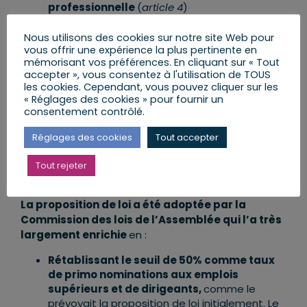
professionnelle
(
article 4
)
L’ajustement des seuils de publication des
10 plus hautes rémunérations
(
article 5
Nous utilisons des cookies sur notre site Web pour
vous offrir une expérience la plus pertinente en
nouveau
)
mémorisant vos préférences. En cliquant sur « Tout
accepter », vous consentez à l'utilisation de TOUS
les cookies. Cependant, vous pouvez cliquer sur les
« Réglages des cookies » pour fournir un
consentement contrôlé.
Réglages des cookies
Tout accepter
Tout rejeter
La proposition de loi a été adoptée par la
Commission des lois de l’Assemblée qui l’a très
largement enrichie
en :
Rétablissant le seuil de 50% comme taux
de primo nominations aux emplois
supérieurs et de dirigeants,
comme le
prévoyait la proposition de loi initialement. Le