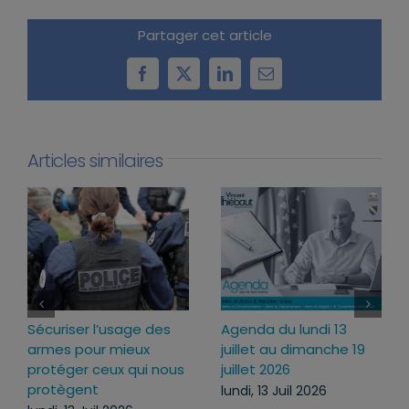
Partager cet article
Facebook
X
LinkedIn
Email
Articles similaires
Loi d’urgence agricole :
Projet de loi RIPOST :
pourquoi j’ai voté pour
des réponses fermes
ce texte
face aux atteintes à
l’ordre public du
mercredi, 22 Juil 2026