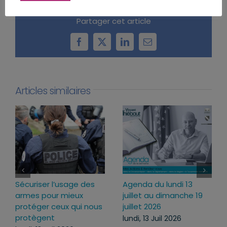
Partager cet article
Facebook
X
LinkedIn
Email
Articles similaires
Sécuriser l’usage des
Agenda du lundi 13
armes pour mieux
juillet au dimanche 19
protéger ceux qui nous
juillet 2026
protègent
lundi, 13 Juil 2026