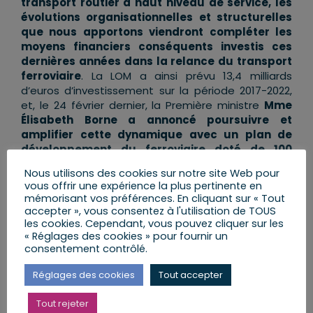
transport routier à haut niveau de service, les
évolutions organisationnelles et structurelles
que nous apportons viendront compléter les
moyens financiers conséquents investis ces
dernières années dans la relance du transport
ferroviaire
. La LOM a ainsi prévu 13,4 milliards
d’euros d’investissement sur la période 2017-2022,
et, le 24 février dernier, la Première ministre
Mme
Élisabeth Borne a annoncé poursuivre et
amplifier cette dynamique avec un plan de
développement du ferroviaire doté de 100
milliards d’euros d’ici 2040.
Nous utilisons des cookies sur notre site Web pour
vous offrir une expérience la plus pertinente en
Le groupe
Horizons et apparentés
soutient
mémorisant vos préférences. En cliquant sur « Tout
l’ambition de cette politique ferroviaire initiée
accepter », vous consentez à l'utilisation de TOUS
dès 2017 par le Gouvernement, et s’engagera
les cookies. Cependant, vous pouvez cliquer sur les
« Réglages des cookies » pour fournir un
pleinement en faveur de la présente
consentement contrôlé.
proposition de loi.
Réglages des cookies
Tout accepter
Tout rejeter