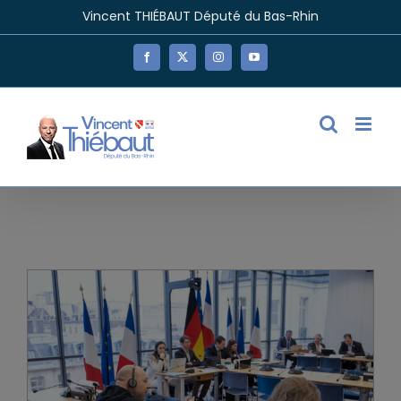
Passer
Vincent THIÉBAUT Député du Bas-Rhin
au
contenu
Facebook
X
Instagram
YouTube