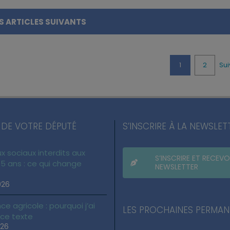
S ARTICLES SUIVANTS
1
2
Sui
 DE VOTRE DÉPUTÉ
S’INSCRIRE À LA NEWSLET
x sociaux interdits aux
S’INSCRIRE ET RECEVO
5 ans : ce qui change
NEWSLETTER
026
ce agricole : pourquoi j’ai
LES PROCHAINES PERMA
 ce texte
026