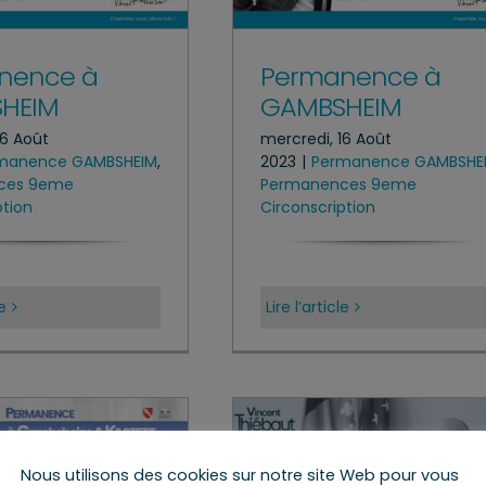
nence à
Permanence à
HEIM
GAMBSHEIM
16 Août
mercredi, 16 Août
manence GAMBSHEIM
,
2023
|
Permanence GAMBSHE
ces 9eme
Permanences 9eme
ption
Circonscription
le
Lire l’article
Nous utilisons des cookies sur notre site Web pour vous