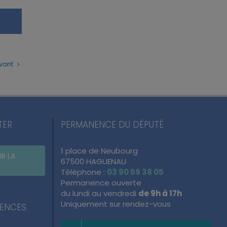
vant
TER
PERMANENCE DU DÉPUTÉ
1 place de Neubourg
IR LA
67500 HAGUENAU
Téléphone :
03 90 59 38 05
Permanence ouverte
du lundi au vendredi
de 9h à 17h
Uniquement sur rendez-vous
NENCES