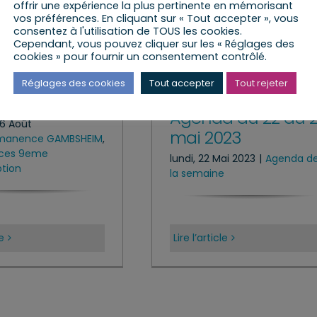
offrir une expérience la plus pertinente en mémorisant
vos préférences. En cliquant sur « Tout accepter », vous
consentez à l'utilisation de TOUS les cookies.
Cependant, vous pouvez cliquer sur les « Réglages des
cookies » pour fournir un consentement contrôlé.
nence à
Réglages des cookies
Tout accepter
Tout rejeter
HEIM
Agenda du 22 au 
16 Août
mai 2023
manence GAMBSHEIM
,
ces 9eme
lundi, 22 Mai 2023
|
Agenda d
ption
la semaine
le
Lire l’article