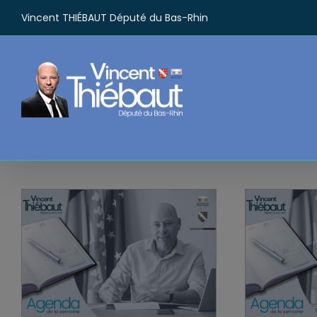
Passer
Vincent THIÉBAUT Député du Bas-Rhin
au
contenu