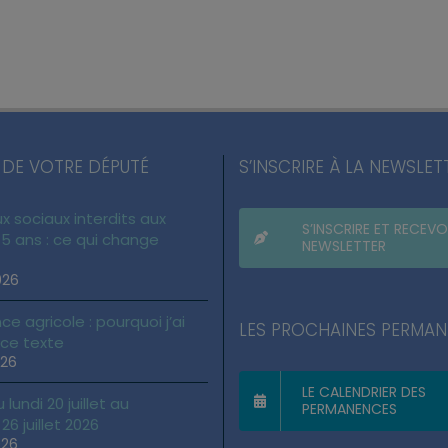
 DE VOTRE DÉPUTÉ
S’INSCRIRE À LA NEWSLET
x sociaux interdits aux
S’INSCRIRE ET RECEVO
5 ans : ce qui change
NEWSLETTER
026
ce agricole : pourquoi j’ai
LES PROCHAINES PERMA
 ce texte
026
LE CALENDRIER DES
lundi 20 juillet au
PERMANENCES
6 juillet 2026
026