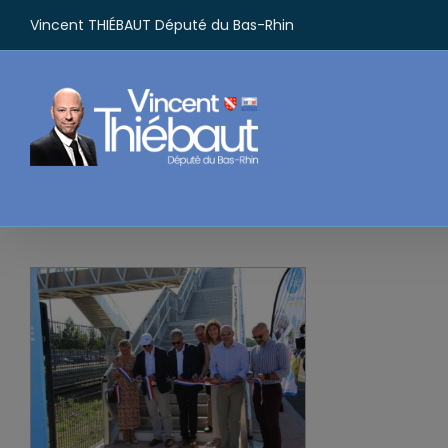
Passer
Vincent THIÉBAUT Député du Bas-Rhin
au
contenu