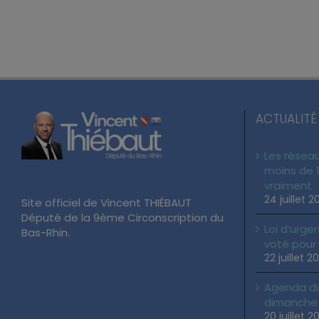
ACTUALITÉ
Les réseau
moins de 1
vraiment
24 juillet 2
Site officiel de Vincent THIÉBAUT
Député de la 9ème Circonscription du
Loi d’urgen
Bas-Rhin.
voté pour
22 juillet 2
Agenda du 
dimanche 2
20 juillet 2