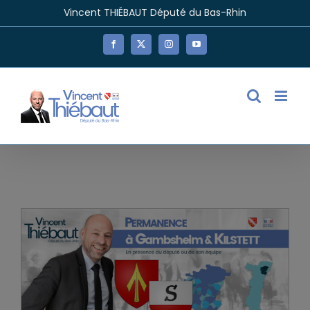
Passer
Vincent THIÉBAUT Député du Bas-Rhin
au
contenu
Facebook
X
Instagram
YouTube